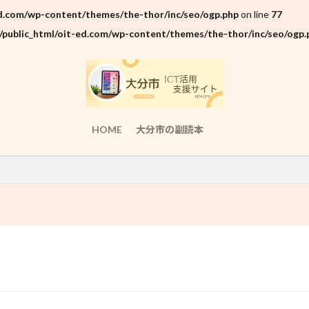
d.com/wp-content/themes/the-thor/inc/seo/ogp.php
on line
77
public_html/oit-ed.com/wp-content/themes/the-thor/inc/seo/ogp.
HOME
大分市の副読本