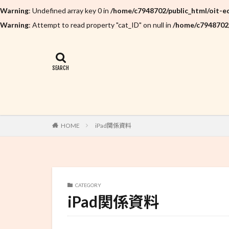
Warning
: Undefined array key 0 in
/home/c7948702/public_html/oit-e
Warning
: Attempt to read property "cat_ID" on null in
/home/c7948702/
HOME
iPad関係資料
CATEGORY
iPad関係資料