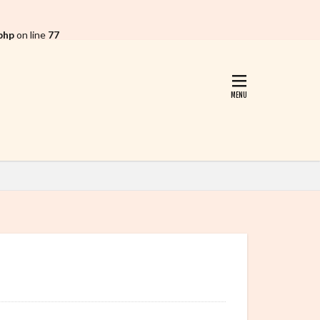
php
on line
77