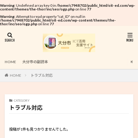
Warning
: Undefined array key 0 in
/home/c7948702/public_html/oit-ed.com/wp-
content/themes/the-thor/inc/seo/ogp.php
on line
77
Warning
: Attempt to read property "cat_ID" on null in
/home/c7948702/public_html/oit-ed.com/wp-content/themes/the-
thor/inc/seo/ogp.php
on line
77
HOME
大分市の副読本
HOME
トラブル対応
CATEGORY
トラブル対応
投稿が1件も見つかりませんでした。